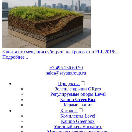
Защита от смещения субстрата на кровлях по FLL 2018: ...
Подробнее...
+7 495 136 60 50
sales@sayangroup.ru
Продукты
Зеленые крыши GRpro
Регулируемые опоры
Level
Кашпо
GreenBox
Керамогранит
Каталог
Комплекты Level
Кашпо Greenbox
Уличный керамогранит
Материалы для зеленых крыш