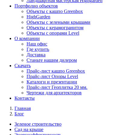
Ландшафтная мастерская Highgarden
Портфолио объектов
Объекты с кашпо Greenbox
HighGarden
Объекты с зелеными крышами
Объекты с керамогранитом
Объекты с опорами Level
О компании
Наш офис
Где купить
Доставка
Станьте нашим дилером
Скачать
Прайс-лист кашпо Greenbox
Прайс-лист Опоры Level
Каталоги и презентации
Прайс-лист Геоплитка 20 мм.
Чертежи для архитекторов
Контакты
Главная
Блог
Зеленое строительство
Сад на крыше
Энерноэффективность