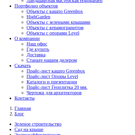
Ландшафтная мастерская Highgarden
Портфолио объектов
Объекты с кашпо Greenbox
HighGarden
Объекты с зелеными крышами
Объекты с керамогранитом
Объекты с опорами Level
О компании
Наш офис
Где купить
Доставка
Станьте нашим дилером
Скачать
Прайс-лист кашпо Greenbox
Прайс-лист Опоры Level
Каталоги и презентации
Прайс-лист Геоплитка 20 мм.
Чертежи для архитекторов
Контакты
Главная
Блог
Зеленое строительство
Сад на крыше
Энерноэффективность