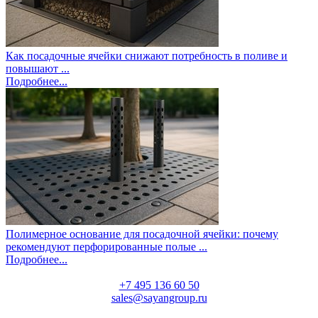
Как посадочные ячейки снижают потребность в поливе и
повышают ...
Подробнее...
Полимерное основание для посадочной ячейки: почему
рекомендуют перфорированные полые ...
Подробнее...
+7 495 136 60 50
sales@sayangroup.ru