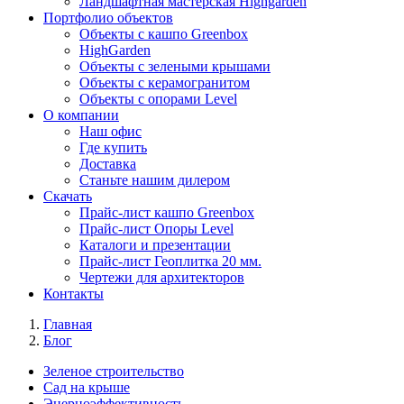
Ландшафтная мастерская Highgarden
Портфолио объектов
Объекты с кашпо Greenbox
HighGarden
Объекты с зелеными крышами
Объекты с керамогранитом
Объекты с опорами Level
О компании
Наш офис
Где купить
Доставка
Станьте нашим дилером
Скачать
Прайс-лист кашпо Greenbox
Прайс-лист Опоры Level
Каталоги и презентации
Прайс-лист Геоплитка 20 мм.
Чертежи для архитекторов
Контакты
Главная
Блог
Зеленое строительство
Сад на крыше
Энерноэффективность