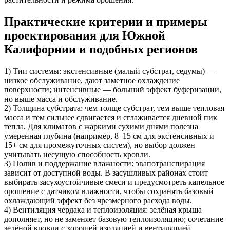
Практические критерии и примеры
проектирования для Южной
Калифорнии и подобных регионов
1) Тип системы: экстенсивные (малый субстрат, седумы) —
низкое обслуживание, дают заметное охлаждение
поверхности; интенсивные — больший эффект буферизации,
но выше масса и обслуживание.
2) Толщина субстрата: чем толще субстрат, тем выше тепловая
масса и тем сильнее сдвигается и сглаживается дневной пик
тепла. Для климатов с жаркими сухими днями полезна
умеренная глубина (например, 8–15 см для экстенсивных и
15+ см для промежуточных систем), но выбор должен
учитывать несущую способность кровли.
3) Полив и поддержание влажности: эвапотранспирация
зависит от доступной воды. В засушливых районах стоит
выбирать засухоустойчивые смеси и предусмотреть капельное
орошение с датчиком влажности, чтобы сохранять базовый
охлаждающий эффект без чрезмерного расхода воды.
4) Вентиляция чердака и теплоизоляция: зелёная крыша
дополняет, но не заменяет базовую теплоизоляцию; сочетание
зелёной кровли с хорошей изоляцией и вентиляцией