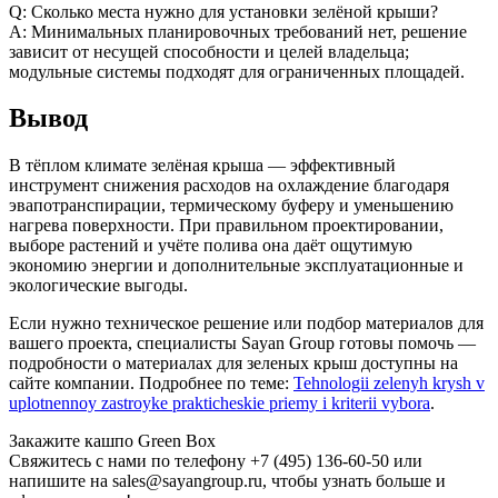
Q: Сколько места нужно для установки зелёной крыши?
A: Минимальных планировочных требований нет, решение
зависит от несущей способности и целей владельца;
модульные системы подходят для ограниченных площадей.
Вывод
В тёплом климате зелёная крыша — эффективный
инструмент снижения расходов на охлаждение благодаря
эвапотранспирации, термическому буферу и уменьшению
нагрева поверхности. При правильном проектировании,
выборе растений и учёте полива она даёт ощутимую
экономию энергии и дополнительные эксплуатационные и
экологические выгоды.
Если нужно техническое решение или подбор материалов для
вашего проекта, специалисты Sayan Group готовы помочь —
подробности о материалах для зеленых крыш доступны на
сайте компании. Подробнее по теме:
Tehnologii zelenyh krysh v
uplotnennoy zastroyke prakticheskie priemy i kriterii vybora
.
Закажите кашпо Green Box
Свяжитесь с нами по телефону +7 (495) 136-60-50 или
напишите на sales@sayangroup.ru, чтобы узнать больше и