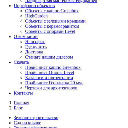
Ландшафтная мастерская Highgarden
Портфолио объектов
Объекты с кашпо Greenbox
HighGarden
Объекты с зелеными крышами
Объекты с керамогранитом
Объекты с опорами Level
О компании
Наш офис
Где купить
Доставка
Станьте нашим дилером
Скачать
Прайс-лист кашпо Greenbox
Прайс-лист Опоры Level
Каталоги и презентации
Прайс-лист Геоплитка 20 мм.
Чертежи для архитекторов
Контакты
Главная
Блог
Зеленое строительство
Сад на крыше
Энерноэффективность