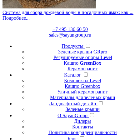
Система для сбора дождевой воды в посадочных ямах: как ...
Подробнее...
+7 495 136 60 50
sales@sayangroup.ru
Продукты
Зеленые крыши GRpro
Регулируемые опоры
Level
Кашпо
GreenBox
Керамогранит
Каталог
Комплекты Level
Кашпо Greenbox
Уличный керамогранит
Материалы для зеленых крыш
Ландшафтный дизайн
Зеленые крыши
О SayanGroup
Дилеры
Контакты
Политика конфиденциальности
Блог