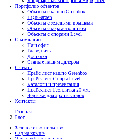
Ландшафтная мастерская Highgarden
Портфолио объектов
Объекты с кашпо Greenbox
HighGarden
Объекты с зелеными крышами
Объекты с керамогранитом
Объекты с опорами Level
О компании
Наш офис
Где купить
Доставка
Станьте нашим дилером
Скачать
Прайс-лист кашпо Greenbox
Прайс-лист Опоры Level
Каталоги и презентации
Прайс-лист Геоплитка 20 мм.
Чертежи для архитекторов
Контакты
Главная
Блог
Зеленое строительство
Сад на крыше
Энерноэффективность