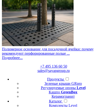
Полимерное основание для посадочной ячейки: почему
рекомендуют перфорированные полые ...
Подробнее...
+7 495 136 60 50
sales@sayangroup.ru
Продукты
Зеленые крыши GRpro
Регулируемые опоры
Level
Кашпо
GreenBox
Керамогранит
Каталог
Комплекты Level