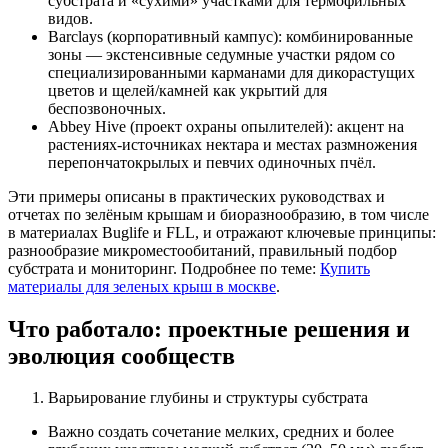
субстрата и «сухими» участками для термофильных
видов.
Barclays (корпоративный кампус): комбинированные
зоны — экстенсивные седумные участки рядом со
специализированными карманами для дикорастущих
цветов и щелей/камней как укрытий для
беспозвоночных.
Abbey Hive (проект охраны опылителей): акцент на
растениях-источниках нектара и местах размножения
перепончатокрылых и певчих одиночных пчёл.
Эти примеры описаны в практических руководствах и
отчетах по зелёным крышам и биоразнообразию, в том числе
в материалах Buglife и FLL, и отражают ключевые принципы:
разнообразие микроместообитаний, правильный подбор
субстрата и мониторинг. Подробнее по теме:
Купить
материалы для зеленых крыш в москве
.
Что работало: проектные решения и
эволюция сообществ
Варьирование глубины и структуры субстрата
Важно создать сочетание мелких, средних и более