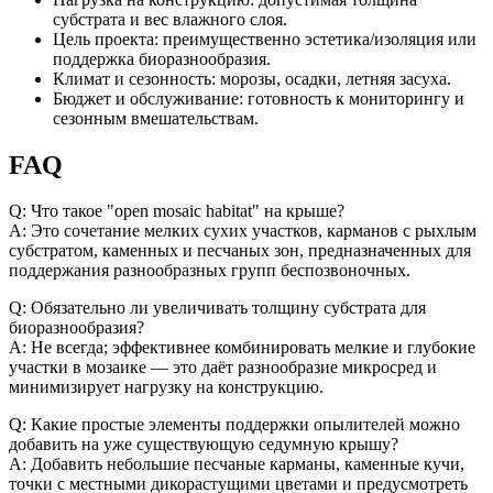
субстрата и вес влажного слоя.
Цель проекта: преимущественно эстетика/изоляция или
поддержка биоразнообразия.
Климат и сезонность: морозы, осадки, летняя засуха.
Бюджет и обслуживание: готовность к мониторингу и
сезонным вмешательствам.
FAQ
Q: Что такое "open mosaic habitat" на крыше?
A: Это сочетание мелких сухих участков, карманов с рыхлым
субстратом, каменных и песчаных зон, предназначенных для
поддержания разнообразных групп беспозвоночных.
Q: Обязательно ли увеличивать толщину субстрата для
биоразнообразия?
A: Не всегда; эффективнее комбинировать мелкие и глубокие
участки в мозаике — это даёт разнообразие микросред и
минимизирует нагрузку на конструкцию.
Q: Какие простые элементы поддержки опылителей можно
добавить на уже существующую седумную крышу?
A: Добавить небольшие песчаные карманы, каменные кучи,
точки с местными дикорастущими цветами и предусмотреть