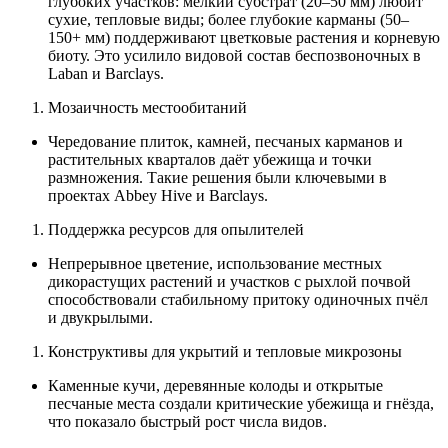
глубоких участков: мелкий субстрат (20–50 мм) любит
сухие, тепловые виды; более глубокие карманы (50–
150+ мм) поддерживают цветковые растения и корневую
биоту. Это усилило видовой состав беспозвоночных в
Laban и Barclays.
Мозаичность местообитаний
Чередование плиток, камней, песчаных карманов и
растительных кварталов даёт убежища и точки
размножения. Такие решения были ключевыми в
проектах Abbey Hive и Barclays.
Поддержка ресурсов для опылителей
Непрерывное цветение, использование местных
дикорастущих растений и участков с рыхлой почвой
способствовали стабильному притоку одиночных пчёл
и двукрылыми.
Конструктивы для укрытий и тепловые микрозоны
Каменные кучи, деревянные колоды и открытые
песчаные места создали критические убежища и гнёзда,
что показало быстрый рост числа видов.