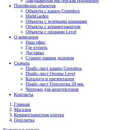
Ландшафтная мастерская Highgarden
Портфолио объектов
Объекты с кашпо Greenbox
HighGarden
Объекты с зелеными крышами
Объекты с керамогранитом
Объекты с опорами Level
О компании
Наш офис
Где купить
Доставка
Станьте нашим дилером
Скачать
Прайс-лист кашпо Greenbox
Прайс-лист Опоры Level
Каталоги и презентации
Прайс-лист Геоплитка 20 мм.
Чертежи для архитекторов
Контакты
Главная
Магазин
Керамогранитная плитка
Геоплитка
Доставка и оплата