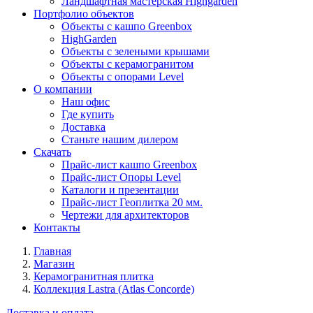
Ландшафтная мастерская Highgarden
Портфолио объектов
Объекты с кашпо Greenbox
HighGarden
Объекты с зелеными крышами
Объекты с керамогранитом
Объекты с опорами Level
О компании
Наш офис
Где купить
Доставка
Станьте нашим дилером
Скачать
Прайс-лист кашпо Greenbox
Прайс-лист Опоры Level
Каталоги и презентации
Прайс-лист Геоплитка 20 мм.
Чертежи для архитекторов
Контакты
Главная
Магазин
Керамогранитная плитка
Коллекция Lastra (Atlas Concorde)
Доставка и оплата