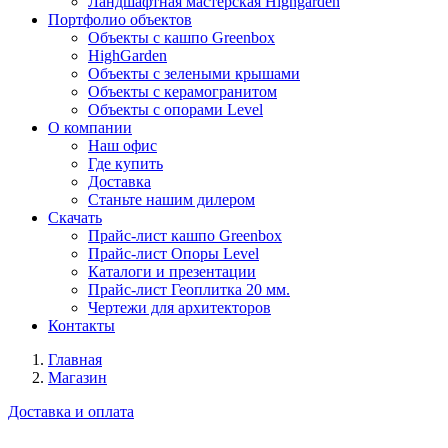
Ландшафтная мастерская Highgarden
Портфолио объектов
Объекты с кашпо Greenbox
HighGarden
Объекты с зелеными крышами
Объекты с керамогранитом
Объекты с опорами Level
О компании
Наш офис
Где купить
Доставка
Станьте нашим дилером
Скачать
Прайс-лист кашпо Greenbox
Прайс-лист Опоры Level
Каталоги и презентации
Прайс-лист Геоплитка 20 мм.
Чертежи для архитекторов
Контакты
Главная
Магазин
Доставка и оплата