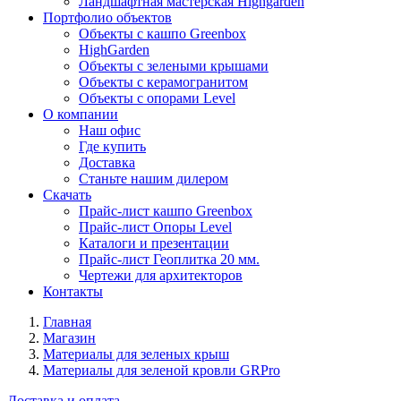
Ландшафтная мастерская Highgarden
Портфолио объектов
Объекты с кашпо Greenbox
HighGarden
Объекты с зелеными крышами
Объекты с керамогранитом
Объекты с опорами Level
О компании
Наш офис
Где купить
Доставка
Станьте нашим дилером
Скачать
Прайс-лист кашпо Greenbox
Прайс-лист Опоры Level
Каталоги и презентации
Прайс-лист Геоплитка 20 мм.
Чертежи для архитекторов
Контакты
Главная
Магазин
Материалы для зеленых крыш
Материалы для зеленой кровли GRPro
Доставка и оплата