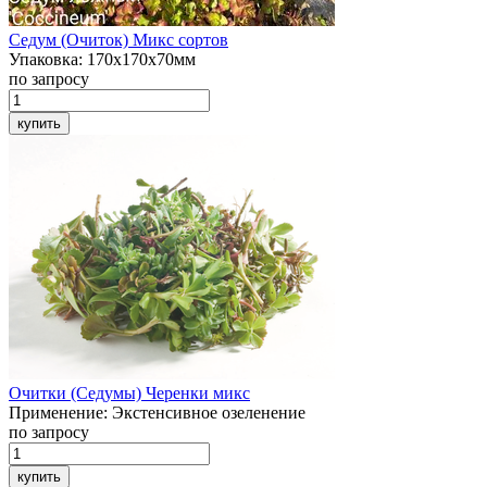
Седум (Очиток)
Микс сортов
Упаковка:
170х170х70мм
по запросу
купить
Очитки (Седумы)
Черенки микс
Применение:
Экстенсивное озеленение
по запросу
купить