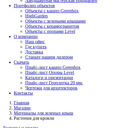
Ландшафтная мастерская Highgarden
Портфолио объектов
Объекты с кашпо Greenbox
HighGarden
Объекты с зелеными крышами
Объекты с керамогранитом
Объекты с опорами Level
О компании
Наш офис
Где купить
Доставка
Станьте нашим дилером
Скачать
Прайс-лист кашпо Greenbox
Прайс-лист Опоры Level
Каталоги и презентации
Прайс-лист Геоплитка 20 мм.
Чертежи для архитекторов
Контакты
Главная
Магазин
Материалы для зеленых крыш
Растения для кровли
Доставка и оплата