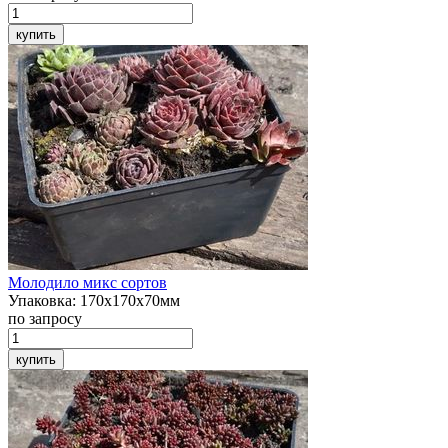
купить
Молодило
микс сортов
Упаковка:
170х170х70мм
по запросу
купить