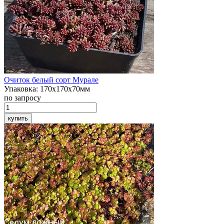
Очиток белый
сорт Мурале
Упаковка:
170х170х70мм
по запросу
купить