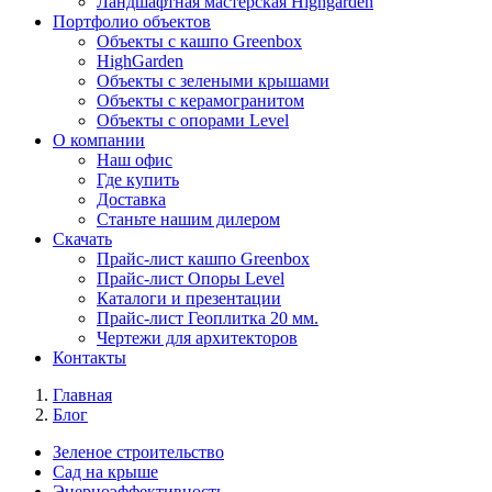
Ландшафтная мастерская Highgarden
Портфолио объектов
Объекты с кашпо Greenbox
HighGarden
Объекты с зелеными крышами
Объекты с керамогранитом
Объекты с опорами Level
О компании
Наш офис
Где купить
Доставка
Станьте нашим дилером
Скачать
Прайс-лист кашпо Greenbox
Прайс-лист Опоры Level
Каталоги и презентации
Прайс-лист Геоплитка 20 мм.
Чертежи для архитекторов
Контакты
Главная
Блог
Зеленое строительство
Сад на крыше
Энерноэффективность