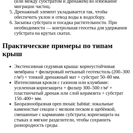
(или между субстратом и дренажем) во избежание
миграции частиц.
Дренажный элемент укладывается так, чтобы
обеспечить уклон и отвод воды к водосбору.
Засыпка субстрата и посадка растительности. При
необходимости — контрольная геосетка для удержания
субстрата на крутых скатах.
Практические примеры по типам
крыш
Экстенсивная седумная крыша: корнеустойчивая
мембрана + фильтровый нетканый геотекстиль (200–300
г/м²) + тонкий дренажный мат + субстрат 50–80 мм.
Интенсивная кровля с газоном или клумбами:
усиленная корнезащита + фильтр 300–500 г/м² +
пластинчатый дренаж или слой керамзита + субстрат
150–400+ мм.
Биоразнообразная open mosaic habitat: локальные
каменистые секции с мелким песком и щебёнкой,
смешанные с карманами субстрата; корнезащита на
стыках и мягкие разделители, чтобы сохранить
разнородность среды.