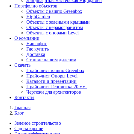
Ландшафтная мастерская Highgarden
Портфолио объектов
Объекты с кашпо Greenbox
HighGarden
Объекты с зелеными крышами
Объекты с керамогранитом
Объекты с опорами Level
О компании
Наш офис
Где купить
Доставка
Станьте нашим дилером
Скачать
Прайс-лист кашпо Greenbox
Прайс-лист Опоры Level
Каталоги и презентации
Прайс-лист Геоплитка 20 мм.
Чертежи для архитекторов
Контакты
Главная
Блог
Зеленое строительство
Сад на крыше
Энерноэффективность