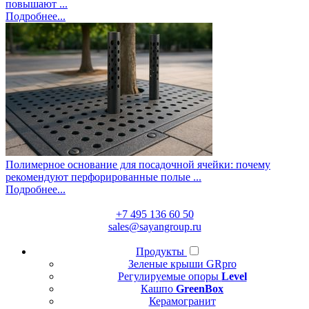
повышают ...
Подробнее...
Полимерное основание для посадочной ячейки: почему
рекомендуют перфорированные полые ...
Подробнее...
+7 495 136 60 50
sales@sayangroup.ru
Продукты
Зеленые крыши GRpro
Регулируемые опоры
Level
Кашпо
GreenBox
Керамогранит