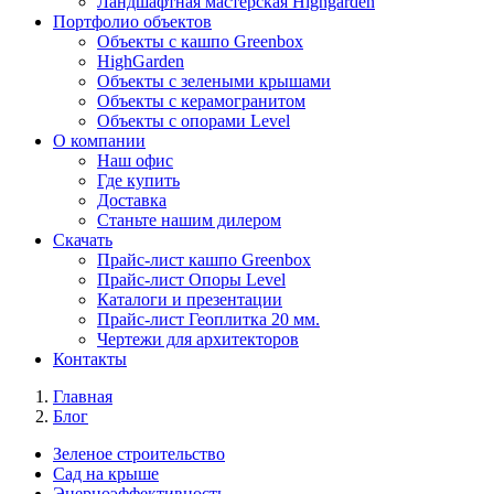
Ландшафтная мастерская Highgarden
Портфолио объектов
Объекты с кашпо Greenbox
HighGarden
Объекты с зелеными крышами
Объекты с керамогранитом
Объекты с опорами Level
О компании
Наш офис
Где купить
Доставка
Станьте нашим дилером
Скачать
Прайс-лист кашпо Greenbox
Прайс-лист Опоры Level
Каталоги и презентации
Прайс-лист Геоплитка 20 мм.
Чертежи для архитекторов
Контакты
Главная
Блог
Зеленое строительство
Сад на крыше
Энерноэффективность