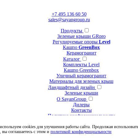
+7 495 136 60 50
sales@sayangroup.ru
Продукты
Зеленые крыши GRpro
Регулируемые опоры
Level
Кашпо
GreenBox
Керамогранит
Каталог
Комплекты Level
Кашпо Greenbox
Уличный керамогранит
Материалы для зеленых крыш
Ландшафтный дизайн
Зеленые крыши
О SayanGroup
Дилеры
Контакты
Политика конфиденциальности
Блог
используем cookies для улучшения работы сайта. Продолжая использоват
Наши работы
, вы соглашаетесь с этим и
политикой конфиденциальности
Сады на крышах