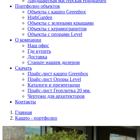
Ландшафтная мастерская Highgarden
Портфолио объектов
Объекты с кашпо Greenbox
HighGarden
Объекты с зелеными крышами
Объекты с керамогранитом
Объекты с опорами Level
О компании
Наш офис
Где купить
Доставка
Станьте нашим дилером
Скачать
Прайс-лист кашпо Greenbox
Прайс-лист Опоры Level
Каталоги и презентации
Прайс-лист Геоплитка 20 мм.
Чертежи для архитекторов
Контакты
Главная
Кашпо - портфолио