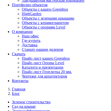
Ландшафтная мастерская Highgarden
Портфолио объектов
Объекты с кашпо Greenbox
HighGarden
Объекты с зелеными крышами
Объекты с керамогранитом
Объекты с опорами Level
О компании
Наш офис
Где купить
Доставка
Станьте нашим дилером
Скачать
Прайс-лист кашпо Greenbox
Прайс-лист Опоры Level
Каталоги и презентации
Прайс-лист Геоплитка 20 мм.
Чертежи для архитекторов
Контакты
Главная
Блог
Зеленое строительство
Сад на крыше
Энерноэффективность