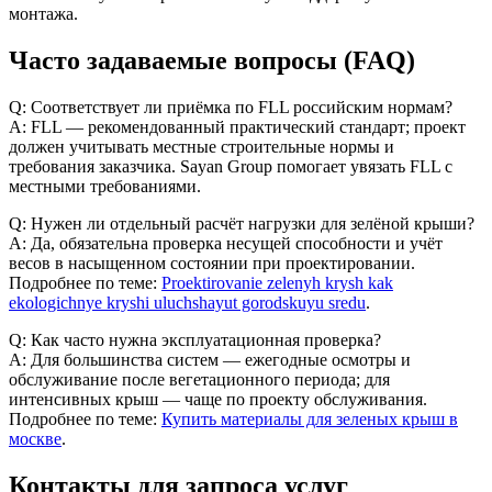
монтажа.
Часто задаваемые вопросы (FAQ)
Q: Соответствует ли приёмка по FLL российским нормам?
A: FLL — рекомендованный практический стандарт; проект
должен учитывать местные строительные нормы и
требования заказчика. Sayan Group помогает увязать FLL с
местными требованиями.
Q: Нужен ли отдельный расчёт нагрузки для зелёной крыши?
A: Да, обязательна проверка несущей способности и учёт
весов в насыщенном состоянии при проектировании.
Подробнее по теме:
Proektirovanie zelenyh krysh kak
ekologichnye kryshi uluchshayut gorodskuyu sredu
.
Q: Как часто нужна эксплуатационная проверка?
A: Для большинства систем — ежегодные осмотры и
обслуживание после вегетационного периода; для
интенсивных крыш — чаще по проекту обслуживания.
Подробнее по теме:
Купить материалы для зеленых крыш в
москве
.
Контакты для запроса услуг