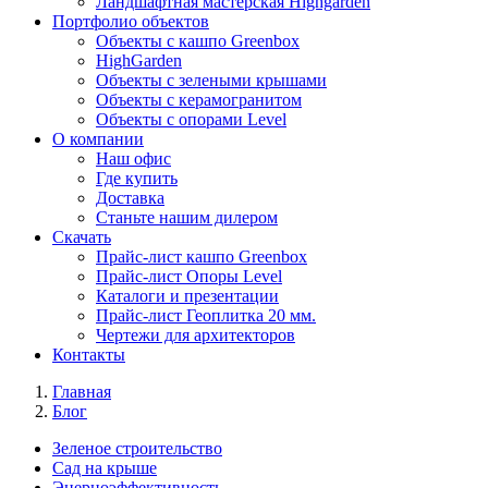
Ландшафтная мастерская Highgarden
Портфолио объектов
Объекты с кашпо Greenbox
HighGarden
Объекты с зелеными крышами
Объекты с керамогранитом
Объекты с опорами Level
О компании
Наш офис
Где купить
Доставка
Станьте нашим дилером
Скачать
Прайс-лист кашпо Greenbox
Прайс-лист Опоры Level
Каталоги и презентации
Прайс-лист Геоплитка 20 мм.
Чертежи для архитекторов
Контакты
Главная
Блог
Зеленое строительство
Сад на крыше
Энерноэффективность