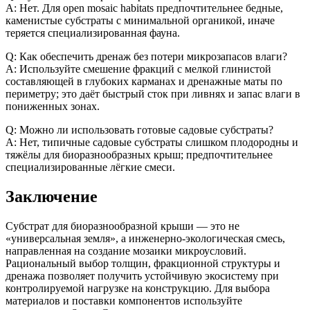
A: Нет. Для open mosaic habitats предпочтительнее бедные,
каменистые субстраты с минимальной органикой, иначе
теряется специализированная фауна.
Q: Как обеспечить дренаж без потери микрозапасов влаги?
A: Используйте смешение фракций с мелкой глинистой
составляющей в глубоких карманах и дренажные маты по
периметру; это даёт быстрый сток при ливнях и запас влаги в
пониженных зонах.
Q: Можно ли использовать готовые садовые субстраты?
A: Нет, типичные садовые субстраты слишком плодородны и
тяжёлы для биоразнообразных крыш; предпочтительнее
специализированные лёгкие смеси.
Заключение
Субстрат для биоразнообразной крыши — это не
«универсальная земля», а инженерно-экологическая смесь,
направленная на создание мозаики микроусловий.
Рациональный выбор толщин, фракционной структуры и
дренажа позволяет получить устойчивую экосистему при
контролируемой нагрузке на конструкцию. Для выбора
материалов и поставки компонентов используйте