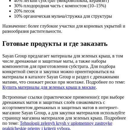
40% лёгкий субстрат (микроволокна, керамзит)
30% плодородная часть с компостом (10–15%)
20% песок
10% органическая мульча/стружка для структуры
Назначение: более глубокие участки для корневых укрытий и
разнообразия растительности.
Готовые продукты и где заказать
Sayan Group предлагает материалы для зеленых крыш, в том
числе дренажные и защитные маты, а также наборы
компонентов для приготовления субстрата. Для подбора
конкретной смеси и закупки можно ориентироваться на
материалы в каталоге Sayan Group и раздел с дренажными
матами, что снижает риски при монтаже. Подробнее по теме:
Купить материалы для зеленых крыш в москве
.
Встроенные ссылки (практическое применение): при выборе
дренажных матов и защитных слоёв ознакомьтесь с
ассортиментом дренажных и защитных матов в интернет-
магазине Sayan Group, а для закупки материалов используйте
страницу магазина материалов для зеленых крыш. Подробнее
по теме:
Tehnologii zelenyh krysh v uplotnennoy zastroyke
prakticheskie priemy i kriterii vybora
.