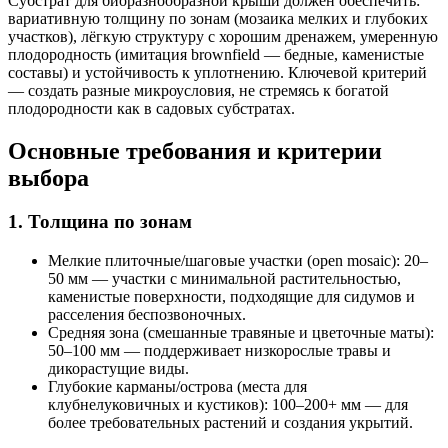
Субстрат для биоразнообразной крыши должен обеспечить:
вариативную толщину по зонам (мозаика мелких и глубоких
участков), лёгкую структуру с хорошим дренажем, умеренную
плодородность (имитация brownfield — бедные, каменистые
составы) и устойчивость к уплотнению. Ключевой критерий
— создать разные микроусловия, не стремясь к богатой
плодородности как в садовых субстратах.
Основные требования и критерии
выбора
1. Толщина по зонам
Мелкие плиточные/шаговые участки (open mosaic): 20–
50 мм — участки с минимальной растительностью,
каменистые поверхности, подходящие для сидумов и
расселения беспозвоночных.
Средняя зона (смешанные травяные и цветочные маты):
50–100 мм — поддерживает низкорослые травы и
дикорастущие виды.
Глубокие карманы/острова (места для
клубнелуковичных и кустиков): 100–200+ мм — для
более требовательных растений и создания укрытий.