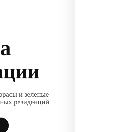
та
ации
ррасы и зеленые
дных резиденций