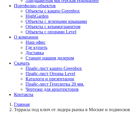
Ландшафтная мастерская Highgarden
Портфолио объектов
Объекты с кашпо Greenbox
HighGarden
Объекты с зелеными крышами
Объекты с керамогранитом
Объекты с опорами Level
О компании
Наш офис
Где купить
Доставка
Станьте нашим дилером
Скачать
Прайс-лист кашпо Greenbox
Прайс-лист Опоры Level
Каталоги и презентации
Прайс-лист Геоплитка 20 мм.
Чертежи для архитекторов
Контакты
Главная
Террасы под ключ от лидера рынка в Москве и подмосков