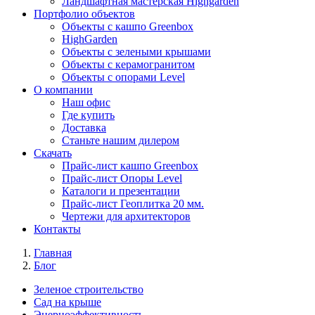
Ландшафтная мастерская Highgarden
Портфолио объектов
Объекты с кашпо Greenbox
HighGarden
Объекты с зелеными крышами
Объекты с керамогранитом
Объекты с опорами Level
О компании
Наш офис
Где купить
Доставка
Станьте нашим дилером
Скачать
Прайс-лист кашпо Greenbox
Прайс-лист Опоры Level
Каталоги и презентации
Прайс-лист Геоплитка 20 мм.
Чертежи для архитекторов
Контакты
Главная
Блог
Зеленое строительство
Сад на крыше
Энерноэффективность