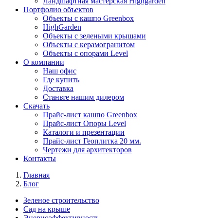
Ландшафтная мастерская Highgarden
Портфолио объектов
Объекты с кашпо Greenbox
HighGarden
Объекты с зелеными крышами
Объекты с керамогранитом
Объекты с опорами Level
О компании
Наш офис
Где купить
Доставка
Станьте нашим дилером
Скачать
Прайс-лист кашпо Greenbox
Прайс-лист Опоры Level
Каталоги и презентации
Прайс-лист Геоплитка 20 мм.
Чертежи для архитекторов
Контакты
Главная
Блог
Зеленое строительство
Сад на крыше
Энерноэффективность