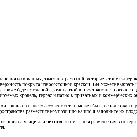
еленения из крупных, заметных растений, которые станут зав
оверхность покрыта износостойкой краской. Вы можете выбрать 
а также будет «зеленой» доминантой в пространстве торгового ц
ируемых кровель, террас и патио в приватных и коммерческих о
ями кашпо из нашего ассортимента и может быть использован в
 пространства разместите композицию кашпо и заполните их пло
ования на улице или без отверстий — для размещения в интерье
ля.