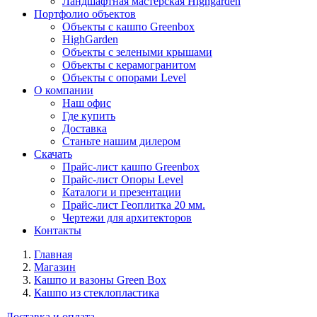
Ландшафтная мастерская Highgarden
Портфолио объектов
Объекты с кашпо Greenbox
HighGarden
Объекты с зелеными крышами
Объекты с керамогранитом
Объекты с опорами Level
О компании
Наш офис
Где купить
Доставка
Станьте нашим дилером
Скачать
Прайс-лист кашпо Greenbox
Прайс-лист Опоры Level
Каталоги и презентации
Прайс-лист Геоплитка 20 мм.
Чертежи для архитекторов
Контакты
Главная
Магазин
Кашпо и вазоны Green Box
Кашпо из стеклопластика
Доставка и оплата