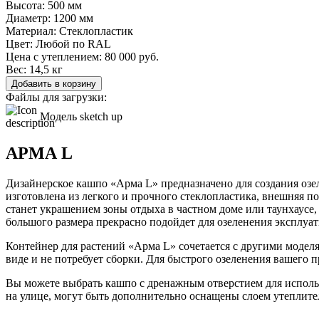
Высота:
500 мм
Диаметр:
1200 мм
Материал:
Стеклопластик
Цвет:
Любой по RAL
Цена с утеплением:
80 000 руб.
Вес:
14,5 кг
Добавить в корзину
Файлы для загрузки:
Модель sketch up
АРМА L
Дизайнерское кашпо «Арма L» предназначено для создания оз
изготовлена из легкого и прочного стеклопластика, внешняя п
станет украшением зоны отдыха в частном доме или таунхаусе, 
большого размера прекрасно подойдет для озеленения эксплуат
Контейнер для растений «Арма L» сочетается с другими модел
виде и не потребует сборки. Для быстрого озеленения вашего
Вы можете выбрать кашпо с дренажным отверстием для использ
на улице, могут быть дополнительно оснащены слоем утеплите