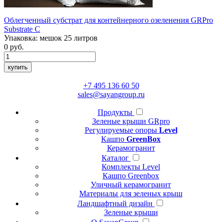
Облегченный субстрат для контейнерного озеленения
GRPro
Substrate C
Упаковка:
мешок 25 литров
0
руб.
купить
+7 495 136 60 50
sales@sayangroup.ru
Продукты
Зеленые крыши GRpro
Регулируемые опоры
Level
Кашпо
GreenBox
Керамогранит
Каталог
Комплекты Level
Кашпо Greenbox
Уличный керамогранит
Материалы для зеленых крыш
Ландшафтный дизайн
Зеленые крыши