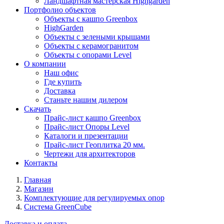
Ландшафтная мастерская Highgarden
Портфолио объектов
Объекты с кашпо Greenbox
HighGarden
Объекты с зелеными крышами
Объекты с керамогранитом
Объекты с опорами Level
О компании
Наш офис
Где купить
Доставка
Станьте нашим дилером
Скачать
Прайс-лист кашпо Greenbox
Прайс-лист Опоры Level
Каталоги и презентации
Прайс-лист Геоплитка 20 мм.
Чертежи для архитекторов
Контакты
Главная
Магазин
Комплектующие для регулируемых опор
Система GreenCube
Доставка и оплата