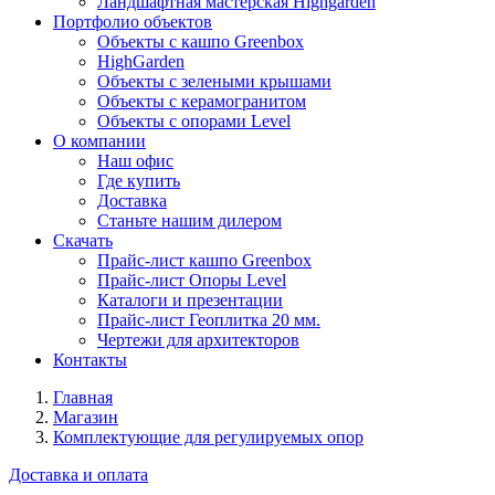
Ландшафтная мастерская Highgarden
Портфолио объектов
Объекты с кашпо Greenbox
HighGarden
Объекты с зелеными крышами
Объекты с керамогранитом
Объекты с опорами Level
О компании
Наш офис
Где купить
Доставка
Станьте нашим дилером
Скачать
Прайс-лист кашпо Greenbox
Прайс-лист Опоры Level
Каталоги и презентации
Прайс-лист Геоплитка 20 мм.
Чертежи для архитекторов
Контакты
Главная
Магазин
Комплектующие для регулируемых опор
Доставка и оплата