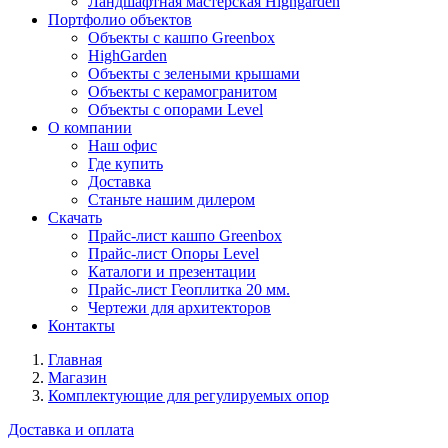
Ландшафтная мастерская Highgarden
Портфолио объектов
Объекты с кашпо Greenbox
HighGarden
Объекты с зелеными крышами
Объекты с керамогранитом
Объекты с опорами Level
О компании
Наш офис
Где купить
Доставка
Станьте нашим дилером
Скачать
Прайс-лист кашпо Greenbox
Прайс-лист Опоры Level
Каталоги и презентации
Прайс-лист Геоплитка 20 мм.
Чертежи для архитекторов
Контакты
Главная
Магазин
Комплектующие для регулируемых опор
Доставка и оплата