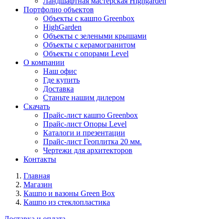
Ландшафтная мастерская Highgarden
Портфолио объектов
Объекты с кашпо Greenbox
HighGarden
Объекты с зелеными крышами
Объекты с керамогранитом
Объекты с опорами Level
О компании
Наш офис
Где купить
Доставка
Станьте нашим дилером
Скачать
Прайс-лист кашпо Greenbox
Прайс-лист Опоры Level
Каталоги и презентации
Прайс-лист Геоплитка 20 мм.
Чертежи для архитекторов
Контакты
Главная
Магазин
Кашпо и вазоны Green Box
Кашпо из стеклопластика
Доставка и оплата