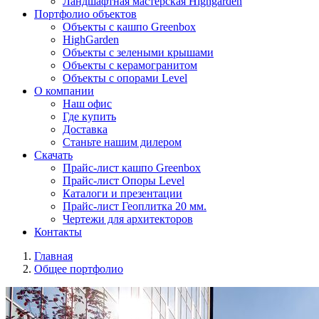
Ландшафтная мастерская Highgarden
Портфолио объектов
Объекты с кашпо Greenbox
HighGarden
Объекты с зелеными крышами
Объекты с керамогранитом
Объекты с опорами Level
О компании
Наш офис
Где купить
Доставка
Станьте нашим дилером
Скачать
Прайс-лист кашпо Greenbox
Прайс-лист Опоры Level
Каталоги и презентации
Прайс-лист Геоплитка 20 мм.
Чертежи для архитекторов
Контакты
Главная
Общее портфолио