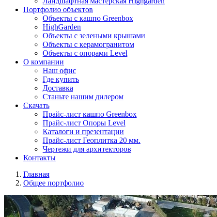
Ландшафтная мастерская Highgarden
Портфолио объектов
Объекты с кашпо Greenbox
HighGarden
Объекты с зелеными крышами
Объекты с керамогранитом
Объекты с опорами Level
О компании
Наш офис
Где купить
Доставка
Станьте нашим дилером
Скачать
Прайс-лист кашпо Greenbox
Прайс-лист Опоры Level
Каталоги и презентации
Прайс-лист Геоплитка 20 мм.
Чертежи для архитекторов
Контакты
Главная
Общее портфолио